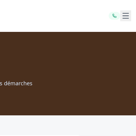
Ouvr
es démarches