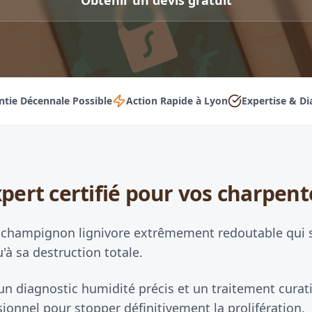
Obtenir un devis gratuit
ntie Décennale Possible
Action Rapide à Lyon
Expertise & Di
pert certifié pour vos charpent
 champignon lignivore extrêmement redoutable qui se
u'à sa destruction totale.
un diagnostic humidité précis et un traitement curati
ionnel pour stopper définitivement la prolifération.