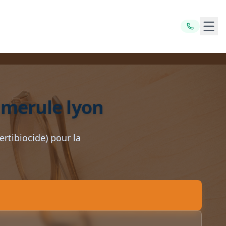
Ouvr
 merule lyon
ertibiocide) pour la