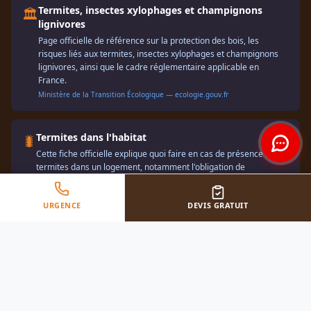
Termites, insectes xylophages et champignons
🏛️
lignivores
Page officielle de référence sur la protection des bois, les
risques liés aux termites, insectes xylophages et champignons
lignivores, ainsi que le cadre réglementaire applicable en
France.
Ministère de la Transition Écologique — ecologie.gouv.fr
Termites dans l'habitat
🐛
Cette fiche officielle explique quoi faire en cas de présence de
termites dans un logement, notamment l'obligation de
déclaration en mairie et l'intérêt d'un diagnostic avant
traitement.
URGENCE
DEVIS GRATUIT
Service-Public — service-public.fr
Quels sont les diagnostics immobiliers à fournir en
⚖️
cas de vente ?
Cette ressource rappelle que l'état relatif à la présence de
termites peut être obligatoire dans certaines zones définies par
arrêté préfectoral. Très utile pour informer les propriétaires