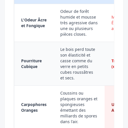
Odeur de forêt
humide et mousse
Modérée
L'Odeur Âcre
très agressive dans
Élevée (
et Fongique
une ou plusieurs
alerte)
pièces closes.
Le bois perd toute
son élasticité et
Pourriture
casse comme du
Très Ha
Cubique
verre en petits
(effond
cubes roussâtres
et secs.
Coussins ou
plaques oranges et
Carpophores
spongieuses
Urgence
Oranges
émettant des
Absolue 
milliards de spores
dans l'air.