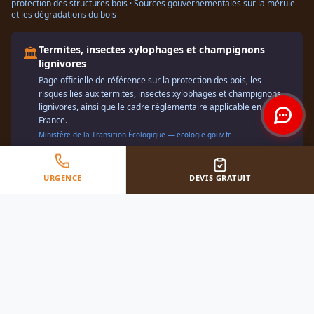
protection des structures bois · Sources gouvernementales sur la mérule
et les dégradations du bois
Termites, insectes xylophages et champignons
🏛️
lignivores
Page officielle de référence sur la protection des bois, les
risques liés aux termites, insectes xylophages et champignons
lignivores, ainsi que le cadre réglementaire applicable en
France.
Ministère de la Transition Écologique — ecologie.gouv.fr
Termites dans l'habitat
URGENCE
DEVIS GRATUIT
🐛
Cette fiche officielle explique quoi faire en cas de présence de
termites dans un logement, notamment l'obligation de
déclaration en mairie et l'intérêt d'un diagnostic avant
traitement.
Service-Public — service-public.fr
Quels sont les diagnostics immobiliers à fournir en
⚖️
cas de vente ?